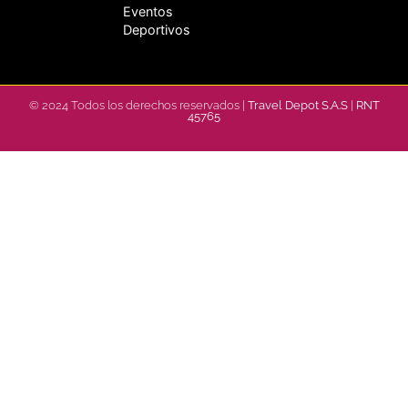
Eventos
Deportivos
© 2024 Todos los derechos reservados |
Travel Depot S.A.S
|
RNT
45765