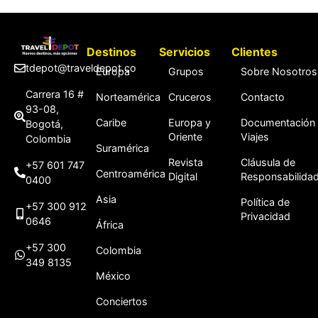
Destinos
Servicios
Clientes
tdepot@traveldepot.co
Europa
Grupos
Sobre Nosotros
Carrera 16 #
Norteamérica
Cruceros
Contacto
93-08,
Caribe
Europa y
Documentación
Bogotá,
Oriente
Viajes
Colombia
Suramérica
Revista
Cláusula de
+57 601 747
Centroamérica
Digital
Responsabilida
0400
Asia
Política de
+57 300 912
Privacidad
0646
África
+57 300
Colombia
349 8135
México
Conciertos