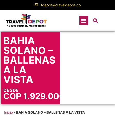
tdepot@traveldepot.co
BAHIA
SOLANO –
BALLENAS
A LA
VISTA
DESDE
COP
1.929.000
Inicio
/
BAHIA SOLANO – BALLENAS A LA VISTA