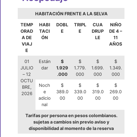
HABITACIÓN FRENTE A LA SELVA
TEMP
HABI
DOBL
TRIPL
CUA
NIÑO
ORAD
TACI
E
E
DRUP
DE 4 –
A DE
ÓN
LE
11
VIAJ
AÑOS
E
01
Están
$
$
$
$
JULIO
dar
1.929
1.779.
1.699.
1.349.
– 12
.000
000
000
000
OCTU
Noch
$
$
$
$
BRE,
e
389.0
339.0
319.0
269.0
2026
adicio
00
00
00
00
nal
Tarifas por persona en pesos colombianos.
sujetas a cambios sin previo aviso y
disponibilidad al momento de la reserva