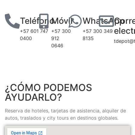
Teléfono
Móvil
WhatsApp
Corr
elect
+57 601 747
+57 300
+57 300 349
0400
912
8135
tdepot@t
0646
¿CÓMO PODEMOS
AYUDARLO?
Reserva de hoteles, tarjetas de asistencia, alquiler de
autos, traslados y city tours en destinos globales.