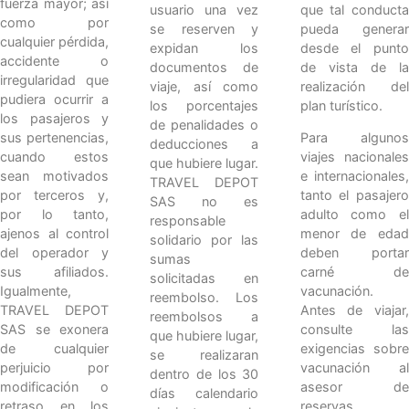
fuerza mayor; así
usuario una vez
que tal conducta
como por
se reserven y
pueda generar
cualquier pérdida,
expidan los
desde el punto
accidente o
documentos de
de vista de la
irregularidad que
viaje, así como
realización del
pudiera ocurrir a
los porcentajes
plan turístico.
los pasajeros y
de penalidades o
Para algunos
sus pertenencias,
deducciones a
viajes nacionales
cuando estos
que hubiere lugar.
e internacionales,
sean motivados
TRAVEL DEPOT
tanto el pasajero
por terceros y,
SAS no es
adulto como el
por lo tanto,
responsable
menor de edad
ajenos al control
solidario por las
deben portar
del operador y
sumas
carné de
sus afiliados.
solicitadas en
vacunación.
Igualmente,
reembolso. Los
Antes de viajar,
TRAVEL DEPOT
reembolsos a
consulte las
SAS se exonera
que hubiere lugar,
exigencias sobre
de cualquier
se realizaran
vacunación al
perjuicio por
dentro de los 30
asesor de
modificación o
días calendario
reservas.
retraso en los