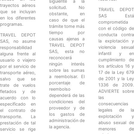
siguiente a la
trayectos aéreos
solicitud. No
TRAVEL DEPOT
que se incluyan
obstante, en
SAS Está
en los diferentes
caso de que el
comprometida
programas.
trámite tome más
con el código de
tiempo por
conducta contra
TRAVEL DEPOT
causas ajenas a
la explotación y
SAS, no asume
TRAVEL DEPOT
violencia sexual
responsabilidad
SAS, esta no
infantil y en
alguna frente al
reconocerá
cumplimiento de
usuario o viajero
ningún interés
los artículos 16 y
por el servicio de
sobre las sumas
17 de la Ley 679
transporte aéreo,
a reembolsar. El
de 2001 y la Ley
salvo que se
porcentaje de
1336 de 2009.
trate de vuelos
reembolso
ADVIERTE sobre
fletados y de
dependerá de las
las
acuerdo con lo
condiciones del
consecuencias
especificado en
proveedor y de
legales de la
el contrato de
los gastos de
explotación y
transporte. La
administración de
abuso sexual de
prestación de tal
la agencia.
menores de
servicio se rige