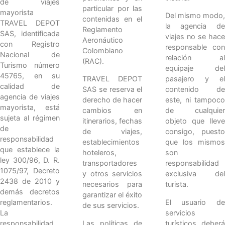
de viajes
particular por las
mayorista
Del mismo modo,
contenidas en el
TRAVEL DEPOT
la agencia de
Reglamento
SAS, identificada
viajes no se hace
Aeronáutico
con Registro
responsable con
Colombiano
Nacional de
relación al
(RAC).
Turismo número
equipaje del
45765, en su
TRAVEL DEPOT
pasajero y el
calidad de
SAS se reserva el
contenido de
agencia de viajes
derecho de hacer
este, ni tampoco
mayorista, está
cambios en
de cualquier
sujeta al régimen
itinerarios, fechas
objeto que lleve
de
de viajes,
consigo, puesto
responsabilidad
establecimientos
que los mismos
que establece la
hoteleros,
son
ley 300/96, D. R.
transportadores
responsabilidad
1075/97, Decreto
y otros servicios
exclusiva del
2438 de 2010 y
necesarios para
turista.
demás decretos
garantizar el éxito
El usuario de
reglamentarios.
de sus servicios.
servicios
La
Las políticas de
turísticos, deberá
responsabilidad