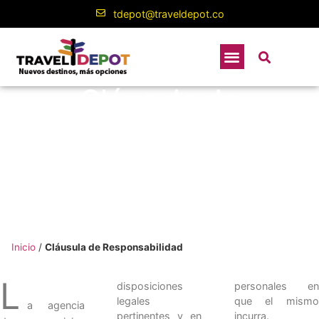
contenido
tdepot@traveldepot.co
Cláusula de
Responsabilidad
Inicio
/
Cláusula de Responsabilidad
L
disposiciones
personales en
legales
que el mismo
a agencia
pertinentes y en
incurra.