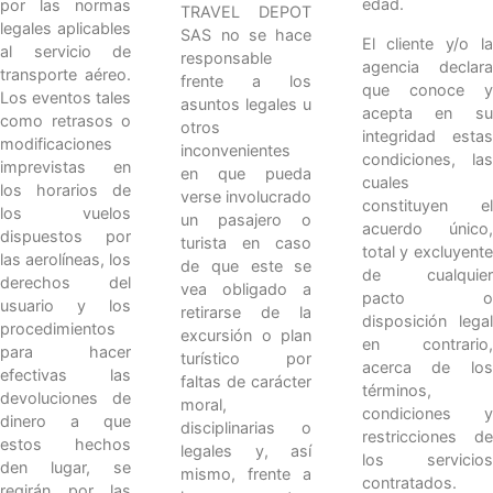
edad.
por las normas
TRAVEL DEPOT
legales aplicables
SAS no se hace
El cliente y/o la
al servicio de
responsable
agencia declara
transporte aéreo.
frente a los
que conoce y
Los eventos tales
asuntos legales u
acepta en su
como retrasos o
otros
integridad estas
modificaciones
inconvenientes
condiciones, las
imprevistas en
en que pueda
cuales
los horarios de
verse involucrado
constituyen el
los vuelos
un pasajero o
acuerdo único,
dispuestos por
turista en caso
total y excluyente
las aerolíneas, los
de que este se
de cualquier
derechos del
vea obligado a
pacto o
usuario y los
retirarse de la
disposición legal
procedimientos
excursión o plan
en contrario,
para hacer
turístico por
acerca de los
efectivas las
faltas de carácter
términos,
devoluciones de
moral,
condiciones y
dinero a que
disciplinarias o
restricciones de
estos hechos
legales y, así
los servicios
den lugar, se
mismo, frente a
contratados.
regirán por las