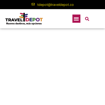
tdepot@traveldepot.co
Colombia