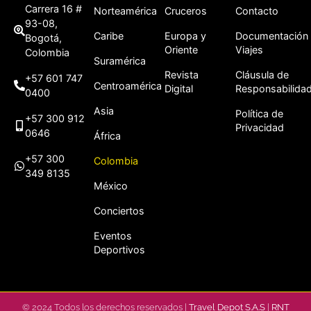
Carrera 16 #
Norteamérica
Cruceros
Contacto
93-08,
Caribe
Europa y
Documentación
Bogotá,
Oriente
Viajes
Colombia
Suramérica
Revista
Cláusula de
+57 601 747
Centroamérica
Digital
Responsabilida
0400
Asia
Política de
+57 300 912
Privacidad
0646
África
+57 300
Colombia
349 8135
México
Conciertos
Eventos
Deportivos
© 2024 Todos los derechos reservados |
Travel Depot S.A.S
|
RNT