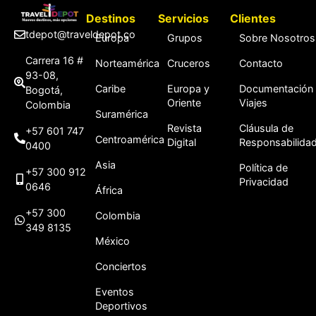
Destinos
Servicios
Clientes
tdepot@traveldepot.co
Europa
Grupos
Sobre Nosotros
Carrera 16 #
Norteamérica
Cruceros
Contacto
93-08,
Caribe
Europa y
Documentación
Bogotá,
Oriente
Viajes
Colombia
Suramérica
Revista
Cláusula de
+57 601 747
Centroamérica
Digital
Responsabilida
0400
Asia
Política de
+57 300 912
Privacidad
0646
África
+57 300
Colombia
349 8135
México
Conciertos
Eventos
Deportivos