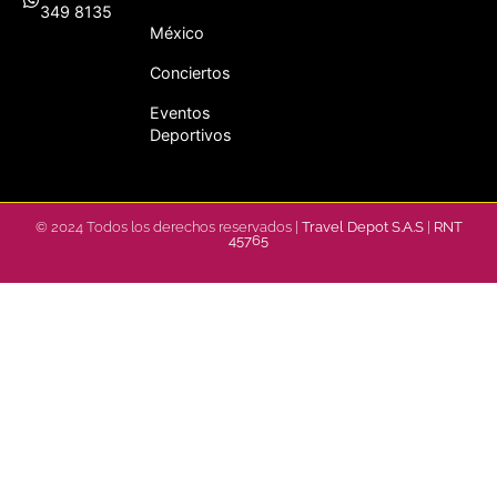
349 8135
México
Conciertos
Eventos
Deportivos
© 2024 Todos los derechos reservados |
Travel Depot S.A.S
|
RNT
45765