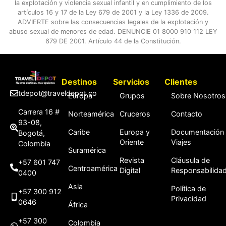
la explotación y violencia sexual infantil y en cumplimiento de los
artículos 16 y 17 de la Ley 679 de 2001 y la Ley 1336 de 2009.
ADVIERTE sobre las consecuencias legales de la explotación y
abuso sexual de menores de edad. DENUNCIE 01 8000 910 112 LEY
679 DE 2001. Artículo 44 de la Constitución.
Destinos
Servicios
Clientes
tdepot@traveldepot.co
Europa
Grupos
Sobre Nosotros
Carrera 16 #
Norteamérica
Cruceros
Contacto
93-08,
Caribe
Europa y
Documentación
Bogotá,
Oriente
Viajes
Colombia
Suramérica
Revista
Cláusula de
+57 601 747
Centroamérica
Digital
Responsabilida
0400
Asia
Política de
+57 300 912
Privacidad
0646
África
+57 300
Colombia