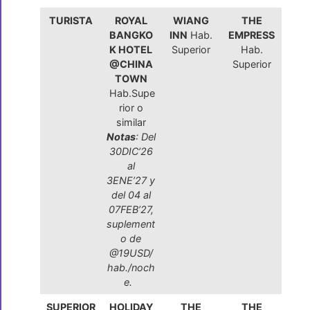
TURISTA
ROYAL
WIANG
THE
BANGKO
INN
Hab.
EMPRESS
K HOTEL
Superior
Hab.
@CHINA
Superior
TOWN
Hab.Supe
rior o
similar
Notas
: Del
30DIC’26
al
3ENE’27 y
del 04 al
07FEB’27,
suplement
o de
@19USD/
hab./noch
e.
SUPERIOR
HOLIDAY
THE
THE