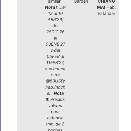
similar
Garden
CHIANG
Nota
I: Del
MAI
Hab.
13 al 16
Estándar
ABR’26,
del
28DIC’26
al
03ENE’27
y del
05FEB al
11FEB’27,
suplement
o de
@83USD/
hab./noch
e.
Nota
II:
Precios
válidos
para
estancia
min. de 2
noches