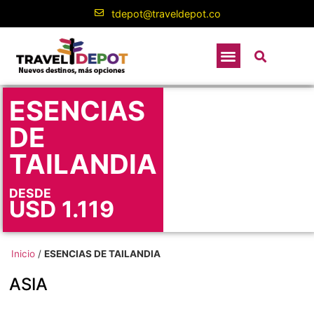
tdepot@traveldepot.co
ESENCIAS
DE
TAILANDIA
DESDE
USD
1.119
Inicio
/
ESENCIAS DE TAILANDIA
ASIA