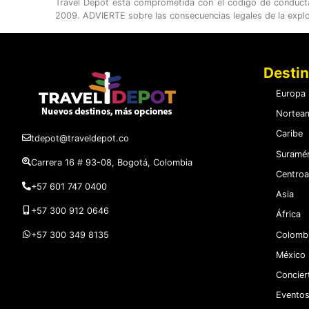
Travel Depot está comprometida con el código de conducta c
2009. ADVIERTE sobre las consecuencias legales de la expl
Desti
Europa
Norteam
Caribe
tdepot@traveldepot.co
Suramér
Carrera 16 # 93-08, Bogotá, Colombia
Centroa
+57 601 747 0400
Asia
+57 300 912 0646
África
Colomb
+57 300 349 8135
México
Concier
Eventos