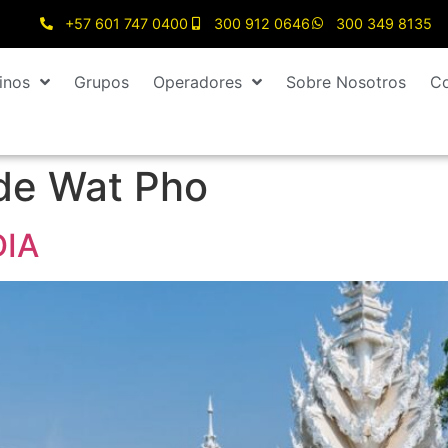
+57 601 747 0400
300 912 0646
300 349 8135
inos
Grupos
Operadores
Sobre Nosotros
Co
de Wat Pho
DIA