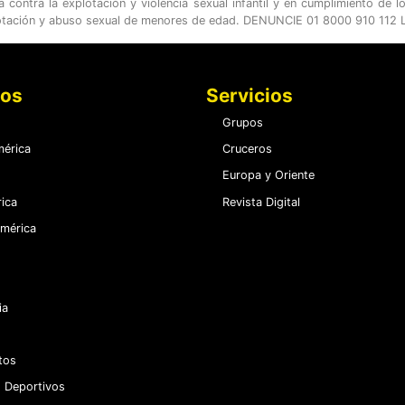
ontra la explotación y violencia sexual infantil y en cumplimiento de l
otación y abuso sexual de menores de edad. DENUNCIE 01 8000 910 112 LE
nos
Servicios
Grupos
érica
Cruceros
Europa y Oriente
ica
Revista Digital
mérica
ia
tos
 Deportivos