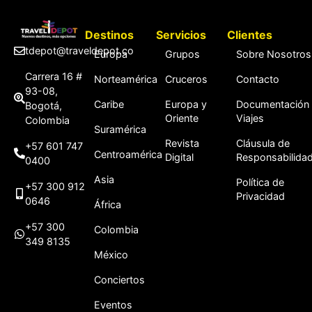
Destinos
Servicios
Clientes
tdepot@traveldepot.co
Europa
Grupos
Sobre Nosotros
Carrera 16 #
Norteamérica
Cruceros
Contacto
93-08,
Caribe
Europa y
Documentación
Bogotá,
Oriente
Viajes
Colombia
Suramérica
Revista
Cláusula de
+57 601 747
Centroamérica
Digital
Responsabilida
0400
Asia
Política de
+57 300 912
Privacidad
0646
África
+57 300
Colombia
349 8135
México
Conciertos
Eventos