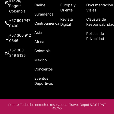
93-08,
Caribe
Europa y
Documentación
Bogotá,
Oriente
Viajes
Colombia
Suramérica
Revista
Cláusula de
+57 601 747
Centroamérica
Digital
Responsabilida
0400
Asia
Política de
+57 300 912
Privacidad
0646
África
+57 300
Colombia
349 8135
México
Conciertos
Eventos
Deportivos
© 2024 Todos los derechos reservados |
Travel Depot S.A.S
|
RNT
45765