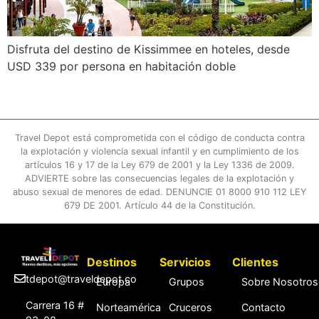
Disfruta del destino de Kissimmee en hoteles, desde
USD 339 por persona en habitación doble
Travel Depot está comprometida con el código de conducta contra
la explotación y violencia sexual infantil y en cumplimiento de los
artículos 16 y 17 de la Ley 679 de 2001 y la Ley 1336 de 2009.
ADVIERTE sobre las consecuencias legales de la explotación y
abuso sexual de menores de edad. DENUNCIE 01 8000 910 112 LEY
679 DE 2001. Artículo 44 de la Constitución.
Destinos
Servicios
Clientes
tdepot@traveldepot.co
Europa
Grupos
Sobre Nosotros
Carrera 16 #
Norteamérica
Cruceros
Contacto