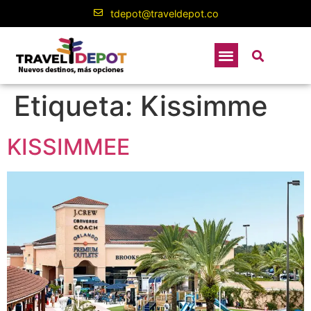
contenido
tdepot@traveldepot.co
Etiqueta:
Kissimme
KISSIMMEE