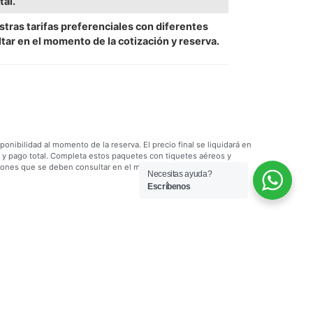
tal.
tras tarifas preferenciales con diferentes
tar en el momento de la cotización y reserva.
onibilidad al momento de la reserva. El precio final se liquidará en
 y pago total. Completa estos paquetes con tiquetes aéreos y
iciones que se deben consultar en el momento de la cotización y
Necesitas ayuda?
Escríbenos
65, está sujeta al régimen de responsabilidad establecido en la
1480 de 2011 “Estatuto de Protección al Consumidor”, de
lidad frente al usuario por el servicio de transporte aéreo, salvo
eo, ni por eventos de fuerza mayor o caso fortuito, acción u omisión
s y turismo TRAVEL DEPOT SAS. Está comprometida con el código de
 16 y 17 de la Ley 679 de 2001 y la Ley 1336 de 2009. ADVIERTE sobre