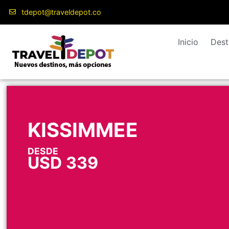
tdepot@traveldepot.co
Inicio
Dest
KISSIMMEE
DESDE
USD
339