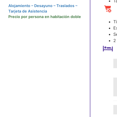
T
Alojamiento – Desayuno – Traslados –
Tarjeta de Asistencia
Precio por persona en habitación doble
T
E
S
2