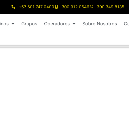
+57 601 747 0400
300 912 0646
300 349 8135
inos
Grupos
Operadores
Sobre Nosotros
Co