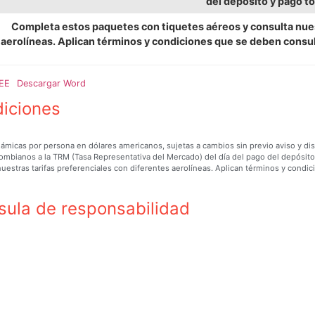
del depósito y pago to
Completa estos paquetes con tiquetes aéreos y consulta nues
aerolíneas. Aplican términos y condiciones que se deben consul
EE
Descargar Word
iciones
námicas por persona en dólares americanos, sujetas a cambios sin previo aviso y disp
ombianos a la TRM (Tasa Representativa del Mercado) del día del pago del depósito
nuestras tarifas preferenciales con diferentes aerolíneas. Aplican términos y cond
sula de responsabilidad
POT SAS, agencia de viajes mayorista con Registro Nacional de Turismo número 457
e 1996, Decreto 2438 de 2010, Ley 1558 de 2012, así como lo establecido en la ley 
ad con los términos y condiciones del programa. TRAVEL DEPOT, NO asume responsabi
ate de vuelo fletado y de acuerdo con las condiciones de contrato de transporte aér
os o del viajero que pudiere ocurrir antes o durante el viaje. La agencia de viaje
ontra la explotación y violencia sexual infantil y en cumplimiento de los artículos
cuencias legales de la explotación y abuso sexual de menores de edad.