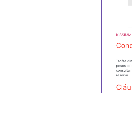
KISSIMM
Cond
Tarifas di
pesos col
consulta 
reserva.
Cláu
TRAVEL DE
Ley 300 d
conformid
que se tr
de tercer
conducta c
las conse