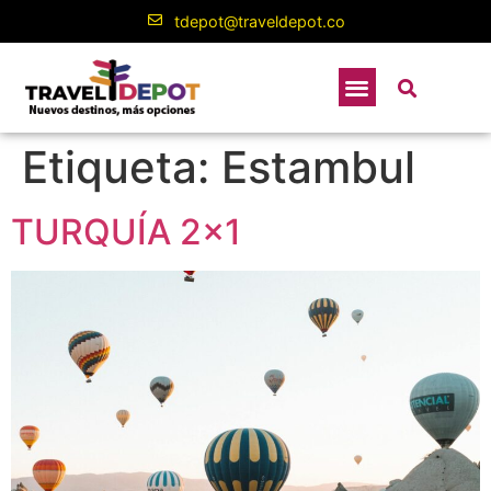
contenido
tdepot@traveldepot.co
Etiqueta:
Estambul
TURQUÍA 2×1