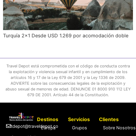
Turquía 2×1 Desde USD 1.269 por acomodación doble
Travel Depot está comprometida con el código de conducta contra
la explotación y violencia sexual infantil y en cumplimiento de los
artículos 16 y 17 de la Ley 679 de 2001 y la Ley 1336 de 2009.
ADVIERTE sobre las consecuencias legales de la explotación y
abuso sexual de menores de edad. DENUNCIE 01 8000 910 112 LEY
679 DE 2001. Artículo 44 de la Constitución.
Destinos
Servicios
Clientes
tdepot@traveldepot.co
Europa
Grupos
Sobre Nosotros