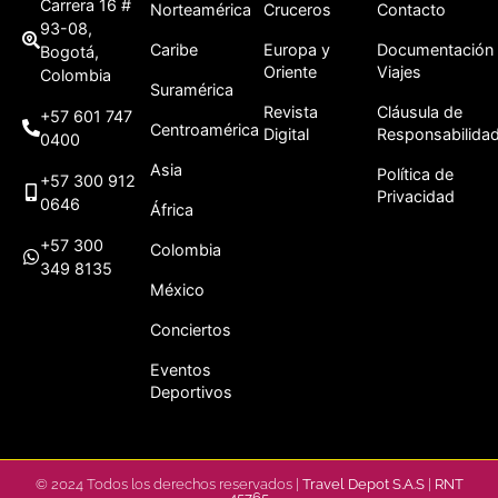
Carrera 16 #
Norteamérica
Cruceros
Contacto
93-08,
Caribe
Europa y
Documentación
Bogotá,
Oriente
Viajes
Colombia
Suramérica
Revista
Cláusula de
+57 601 747
Centroamérica
Digital
Responsabilida
0400
Asia
Política de
+57 300 912
Privacidad
0646
África
+57 300
Colombia
349 8135
México
Conciertos
Eventos
Deportivos
© 2024 Todos los derechos reservados |
Travel Depot S.A.S
|
RNT
45765