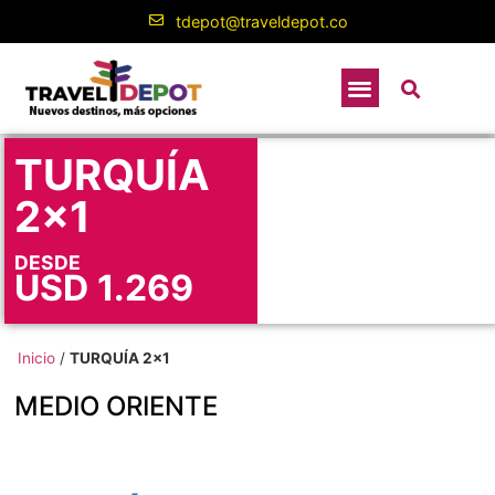
tdepot@traveldepot.co
TURQUÍA
2×1
DESDE
USD
1.269
Inicio
/
TURQUÍA 2×1
MEDIO ORIENTE