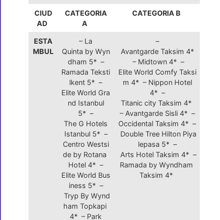
CIUD
CATEGORIA
CATEGORIA B
AD
A
ESTA
– La
–
MBUL
Quinta by Wyn
Avantgarde Taksim 4*
dham 5* –
– Midtown 4* –
Ramada Teksti
Elite World Comfy Taksi
lkent 5* –
m 4* – Nippon Hotel
Elite World Gra
4* –
nd Istanbul
Titanic city Taksim 4*
5* –
– Avantgarde Sisli 4* –
The G Hotels
Occidental Taksim 4* –
Istanbul 5* –
Double Tree Hilton Piya
Centro Westsi
lepasa 5* –
de by Rotana
Arts Hotel Taksim 4* –
Hotel 4* –
Ramada by Wyndham
Elite World Bus
Taksim 4*
iness 5* –
Tryp By Wynd
ham Topkapi
4* – Park