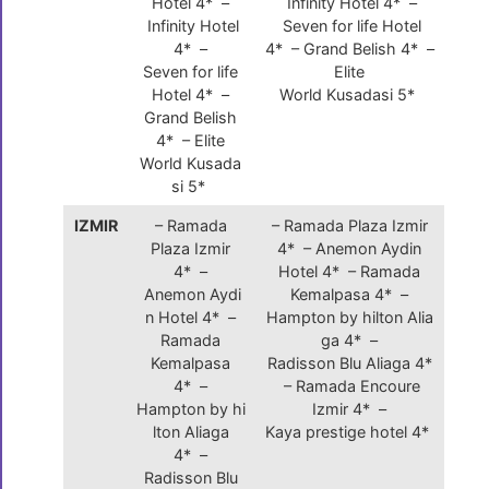
Hotel 4* –
Infinity Hotel 4* –
Infinity Hotel
Seven for life Hotel
4* –
4* – Grand Belish 4* –
Seven for life
Elite
Hotel 4* –
World Kusadasi 5*
Grand Belish
4* – Elite
World Kusada
si 5*
IZMIR
– Ramada
– Ramada Plaza Izmir
Plaza Izmir
4* – Anemon Aydin
4* –
Hotel 4* – Ramada
Anemon Aydi
Kemalpasa 4* –
n Hotel 4* –
Hampton by hilton Alia
Ramada
ga 4* –
Kemalpasa
Radisson Blu Aliaga 4*
4* –
– Ramada Encoure
Hampton by hi
Izmir 4* –
lton Aliaga
Kaya prestige hotel 4*
4* –
Radisson Blu