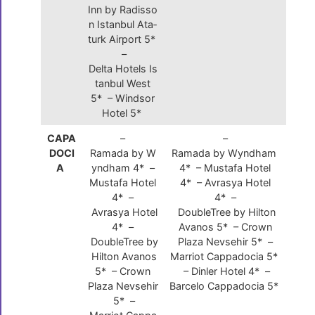
Inn by Radisso
n Istanbul Ata­
turk Airport 5*
–
Delta Hotels Is
tanbul West
5* – Windsor
Hotel 5*
CAPA
–
–
DOCI
Ramada by W
Ramada by Wyndham
A
yndham 4* –
4* – Mustafa Hotel
Mustafa Hotel
4* – Avrasya Hotel
4* –
4* –
Avrasya Hotel
DoubleTree by Hilton
4* –
Avanos 5* – Crown
DoubleTree by
Plaza Nevsehir 5* –
Hilton Avanos
Marriot Cappadocia 5*
5* – Crown
– Dinler Hotel 4* –
Plaza Nevsehir
Barcelo Cappadocia 5*
5* –