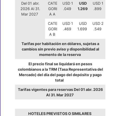
Del 01 abr.
CATE
USD 1
USD
USD 1
2026 Al 31.
GORI
.049
1.269
.899
Mar 2027
A A
CATE
USD 1
USD
USD 2
GORI
.469
1.699
.549
A B
Tarifas por habitación en dólares, sujetas a
cambios sin previo aviso y disponibilidad al
momento de la reserva
El precio final se liquidará en pesos
colombianos a la TRM (Tasa Representativa del
Mercado) del día del pago del depósito y pago
total
Tarifas vigentes para reservas Del 01 abr. 2026
Al 31. Mar 2027
HOTELES PREVISTOS O SIMILARES