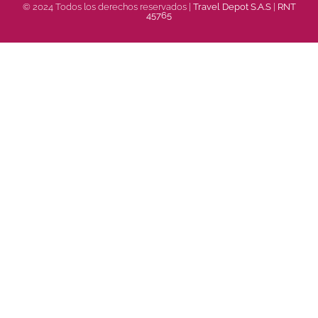
© 2024 Todos los derechos reservados |
Travel Depot S.A.S
|
RNT
45765