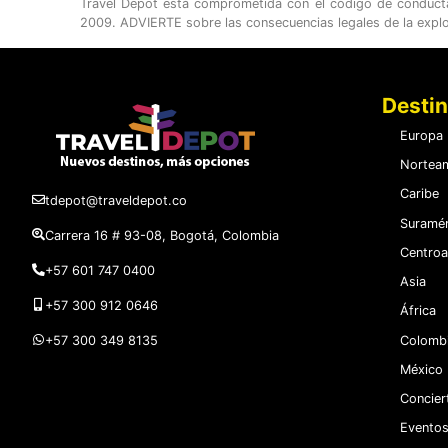
Travel Depot está comprometida con el código de conducta c
2009. ADVIERTE sobre las consecuencias legales de la expl
Desti
Europa
Norteam
Caribe
tdepot@traveldepot.co
Suramér
Carrera 16 # 93-08, Bogotá, Colombia
Centroa
+57 601 747 0400
Asia
+57 300 912 0646
África
Colomb
+57 300 349 8135
México
Concier
Eventos