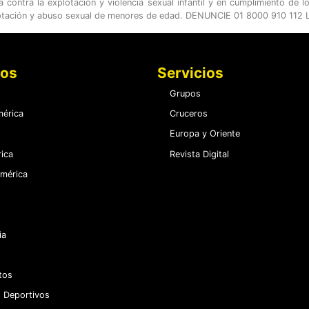
ontra la explotación y violencia sexual infantil y en cumplimiento de l
otación y abuso sexual de menores de edad. DENUNCIE 01 8000 910 112 LE
nos
Servicios
Grupos
érica
Cruceros
Europa y Oriente
ica
Revista Digital
mérica
ia
tos
 Deportivos