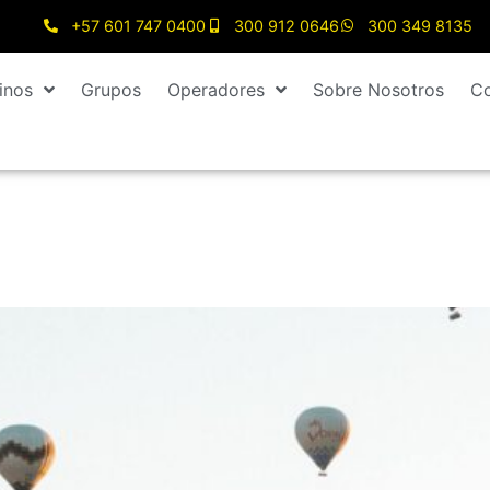
+57 601 747 0400
300 912 0646
300 349 8135
inos
Grupos
Operadores
Sobre Nosotros
Co