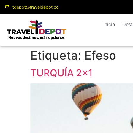
contenido
tdepot@traveldepot.co
Inicio
Dest
Etiqueta:
Efeso
TURQUÍA 2×1