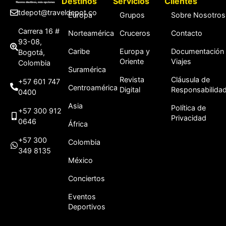
Destinos
Servicios
Clientes
tdepot@traveldepot.co
Europa
Grupos
Sobre Nosotros
Carrera 16 #
Norteamérica
Cruceros
Contacto
93-08,
Caribe
Europa y
Documentación
Bogotá,
Oriente
Viajes
Colombia
Suramérica
Revista
Cláusula de
+57 601 747
Centroamérica
Digital
Responsabilida
0400
Asia
Política de
+57 300 912
Privacidad
0646
África
+57 300
Colombia
349 8135
México
Conciertos
Eventos
Deportivos