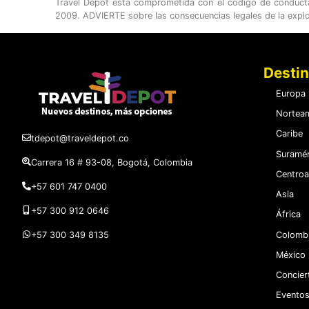
Travel Depot está comprometida con el código de conducta c
2009. ADVIERTE sobre las consecuencias legales de la expl
Desti
Europa
Norteam
Caribe
tdepot@traveldepot.co
Suramér
Carrera 16 # 93-08, Bogotá, Colombia
Centroa
+57 601 747 0400
Asia
+57 300 912 0646
África
Colomb
+57 300 349 8135
México
Concier
Eventos