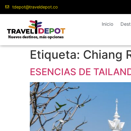
contenido
tdepot@traveldepot.co
Inicio
Dest
Etiqueta:
Chiang R
ESENCIAS DE TAILAN