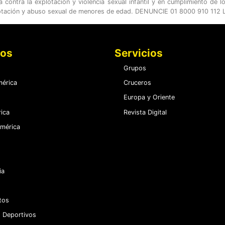
ontra la explotación y violencia sexual infantil y en cumplimiento de l
otación y abuso sexual de menores de edad. DENUNCIE 01 8000 910 112 LE
nos
Servicios
Grupos
érica
Cruceros
Europa y Oriente
ica
Revista Digital
mérica
ia
tos
 Deportivos