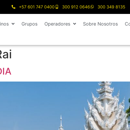
+57 601 747 0400
300 912 0646
300 349 8135
inos
Grupos
Operadores
Sobre Nosotros
Co
ai
DIA