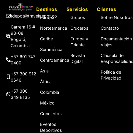
Destinos
Servicios
Clientes
tdepot@traveldepot.co
Europa
Grupos
Sobre Nosotros
Carrera 16 #
Norteamérica
Cruceros
Contacto
93-08,
Caribe
Europa y
Documentación
Bogotá,
Oriente
Viajes
Colombia
Suramérica
Revista
Cláusula de
+57 601 747
Centroamérica
Digital
Responsabilida
0400
Asia
Política de
+57 300 912
Privacidad
0646
África
+57 300
Colombia
349 8135
México
Conciertos
Eventos
Deportivos