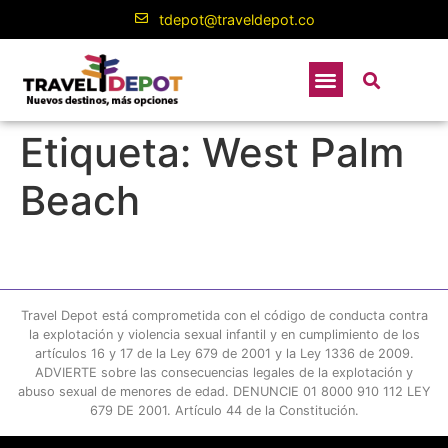
contenido
tdepot@traveldepot.co
Etiqueta:
West Palm
Beach
Travel Depot está comprometida con el código de conducta contra
la explotación y violencia sexual infantil y en cumplimiento de los
artículos 16 y 17 de la Ley 679 de 2001 y la Ley 1336 de 2009.
ADVIERTE sobre las consecuencias legales de la explotación y
abuso sexual de menores de edad. DENUNCIE 01 8000 910 112 LEY
679 DE 2001. Artículo 44 de la Constitución.