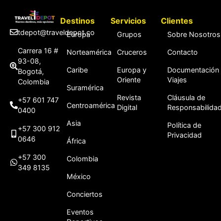
Destinos
Servicios
Clientes
tdepot@traveldepot.co
Europa
Grupos
Sobre Nosotros
Carrera 16 #
Norteamérica
Cruceros
Contacto
93-08,
Caribe
Europa y
Documentación
Bogotá,
Oriente
Viajes
Colombia
Suramérica
Revista
Cláusula de
+57 601 747
Centroamérica
Digital
Responsabilida
0400
Asia
Política de
+57 300 912
Privacidad
0646
África
+57 300
Colombia
349 8135
México
Conciertos
Eventos