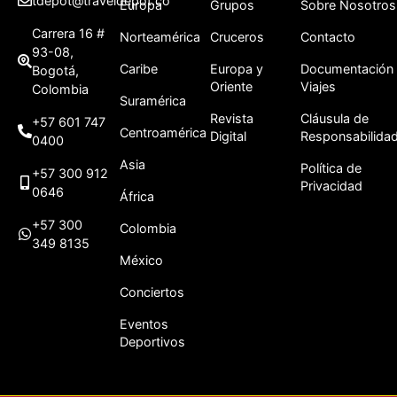
tdepot@traveldepot.co
Europa
Grupos
Sobre Nosotros
Carrera 16 #
Norteamérica
Cruceros
Contacto
93-08,
Caribe
Europa y
Documentación
Bogotá,
Oriente
Viajes
Colombia
Suramérica
Revista
Cláusula de
+57 601 747
Centroamérica
Digital
Responsabilida
0400
Asia
Política de
+57 300 912
Privacidad
0646
África
+57 300
Colombia
349 8135
México
Conciertos
Eventos
Deportivos