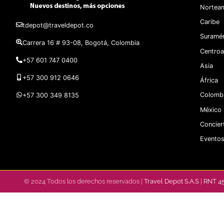
Norteam
Caribe
tdepot@traveldepot.co
Suramér
Carrera 16 # 93-08, Bogotá, Colombia
Centroa
+57 601 747 0400
Asia
+57 300 912 0646
África
Colomb
+57 300 349 8135
México
Concier
Eventos
© 2024 Todos los derechos reservados |
Travel Depot S.A.S
|
RNT 4