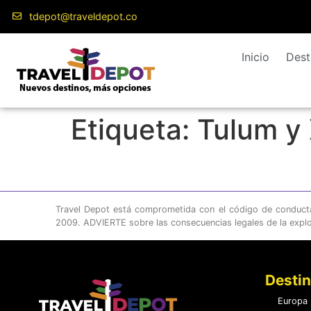
contenido
tdepot@traveldepot.co
Inicio
Dest
Etiqueta:
Tulum y 
Travel Depot está comprometida con el código de conducta c
2009. ADVIERTE sobre las consecuencias legales de la expl
Desti
Europa