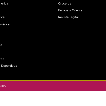
érica
Cruceros
Europa y Oriente
ica
Revista Digital
mérica
ia
tos
 Deportivos
5765