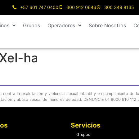
+57 601 747 0400
300 912 0646
300 349 8135
inos
Grupos
Operadores
Sobre Nosotros
Co
Xel-ha
ontra la explotación y violencia sexual infantil y en cumplimiento de l
otación y abuso sexual de menores de edad. DENUNCIE 01 8000 910 112 LE
nos
Servicios
Grupos