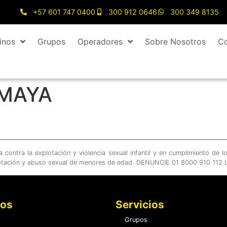
+57 601 747 0400
300 912 0646
300 349 8135
inos
Grupos
Operadores
Sobre Nosotros
Co
 MAYA
ontra la explotación y violencia sexual infantil y en cumplimiento de l
otación y abuso sexual de menores de edad. DENUNCIE 01 8000 910 112 LE
nos
Servicios
Grupos