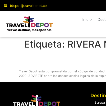
contenido
tdepot@traveldepot.co
Inicio
Dest
Etiqueta:
RIVERA
Travel Depot está comprometida con el código de conducta c
2009. ADVIERTE sobre las consecuencias legales de la expl
Desti
Europa