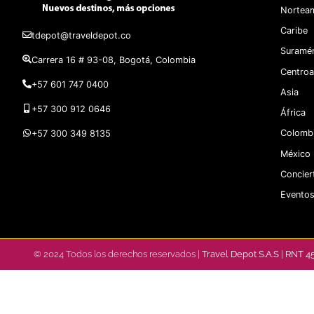
Norteam
Caribe
tdepot@traveldepot.co
Suramér
Carrera 16 # 93-08, Bogotá, Colombia
Centroa
+57 601 747 0400
Asia
+57 300 912 0646
África
Colomb
+57 300 349 8135
México
Concier
Eventos
© 2024 Todos los derechos reservados |
Travel Depot S.A.S
|
RNT 4