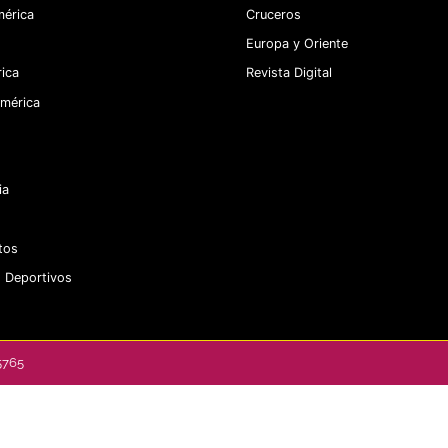
érica
Cruceros
Europa y Oriente
ica
Revista Digital
mérica
ia
tos
 Deportivos
5765