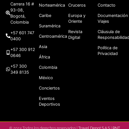
Carrera 16 #
Norteamérica
Cruceros
Contacto
93-08,
Caribe
Europa y
Documentación
Bogotá,
Oriente
Viajes
Colombia
Suramérica
Revista
Cláusula de
+57 601 747
Centroamérica
Digital
Responsabilida
0400
Asia
Política de
+57 300 912
Privacidad
0646
África
+57 300
Colombia
349 8135
México
Conciertos
Eventos
Deportivos
© 2024 Todos los derechos reservados |
Travel Depot S.A.S
|
RNT