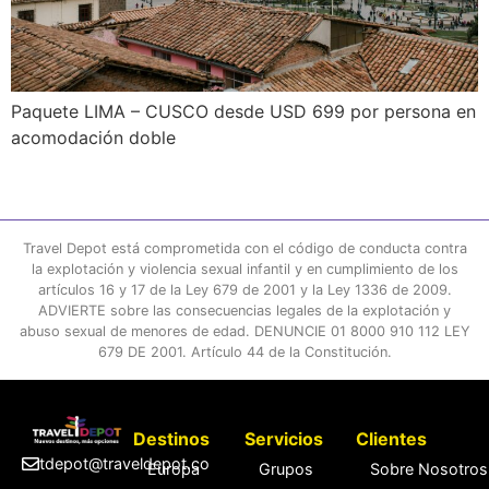
Paquete LIMA – CUSCO desde USD 699 por persona en
acomodación doble
Travel Depot está comprometida con el código de conducta contra
la explotación y violencia sexual infantil y en cumplimiento de los
artículos 16 y 17 de la Ley 679 de 2001 y la Ley 1336 de 2009.
ADVIERTE sobre las consecuencias legales de la explotación y
abuso sexual de menores de edad. DENUNCIE 01 8000 910 112 LEY
679 DE 2001. Artículo 44 de la Constitución.
Destinos
Servicios
Clientes
tdepot@traveldepot.co
Europa
Grupos
Sobre Nosotros