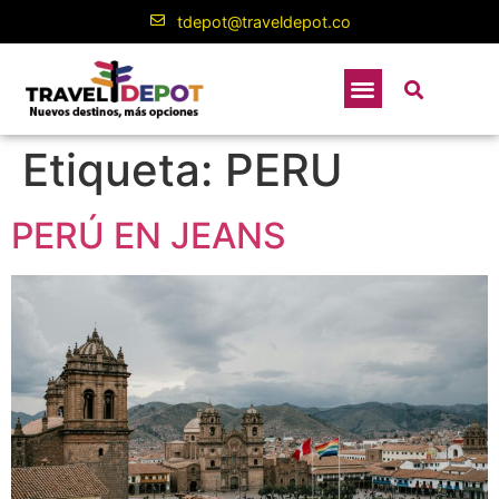
contenido
tdepot@traveldepot.co
Etiqueta:
PERU
PERÚ EN JEANS