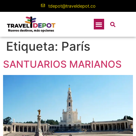
contenido
tdepot@traveldepot.co
Etiqueta:
París
SANTUARIOS MARIANOS