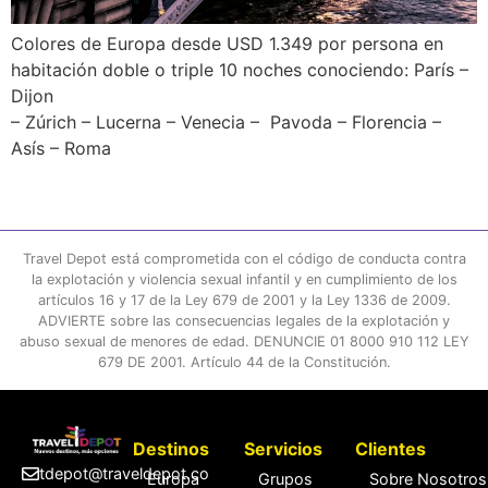
Colores de Europa desde USD 1.349 por persona en
habitación doble o triple 10 noches conociendo: París –
Dijon
– Zúrich – Lucerna – Venecia – Pavoda – Florencia –
Asís – Roma
Travel Depot está comprometida con el código de conducta contra
la explotación y violencia sexual infantil y en cumplimiento de los
artículos 16 y 17 de la Ley 679 de 2001 y la Ley 1336 de 2009.
ADVIERTE sobre las consecuencias legales de la explotación y
abuso sexual de menores de edad. DENUNCIE 01 8000 910 112 LEY
679 DE 2001. Artículo 44 de la Constitución.
Destinos
Servicios
Clientes
tdepot@traveldepot.co
Europa
Grupos
Sobre Nosotros