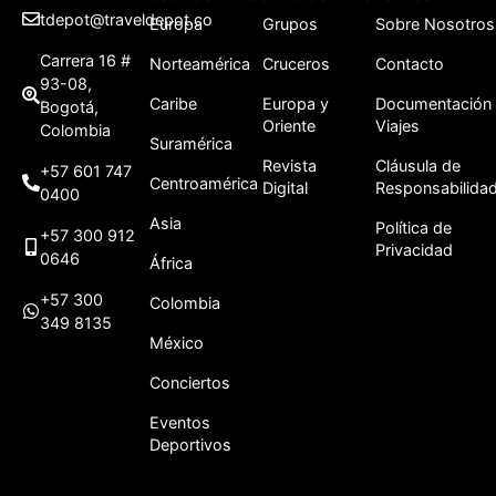
tdepot@traveldepot.co
Europa
Grupos
Sobre Nosotros
Carrera 16 #
Norteamérica
Cruceros
Contacto
93-08,
Caribe
Europa y
Documentación
Bogotá,
Oriente
Viajes
Colombia
Suramérica
Revista
Cláusula de
+57 601 747
Centroamérica
Digital
Responsabilida
0400
Asia
Política de
+57 300 912
Privacidad
0646
África
+57 300
Colombia
349 8135
México
Conciertos
Eventos
Deportivos