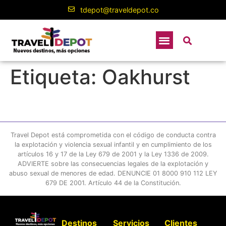
contenido
tdepot@traveldepot.co
Etiqueta:
Oakhurst
Travel Depot está comprometida con el código de conducta contra
la explotación y violencia sexual infantil y en cumplimiento de los
artículos 16 y 17 de la Ley 679 de 2001 y la Ley 1336 de 2009.
ADVIERTE sobre las consecuencias legales de la explotación y
abuso sexual de menores de edad. DENUNCIE 01 8000 910 112 LEY
679 DE 2001. Artículo 44 de la Constitución.
Destinos
Servicios
Clientes