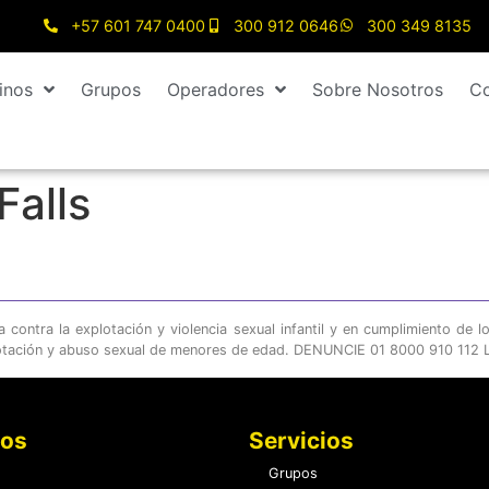
+57 601 747 0400
300 912 0646
300 349 8135
inos
Grupos
Operadores
Sobre Nosotros
Co
Falls
ontra la explotación y violencia sexual infantil y en cumplimiento de l
otación y abuso sexual de menores de edad. DENUNCIE 01 8000 910 112 LE
nos
Servicios
Grupos