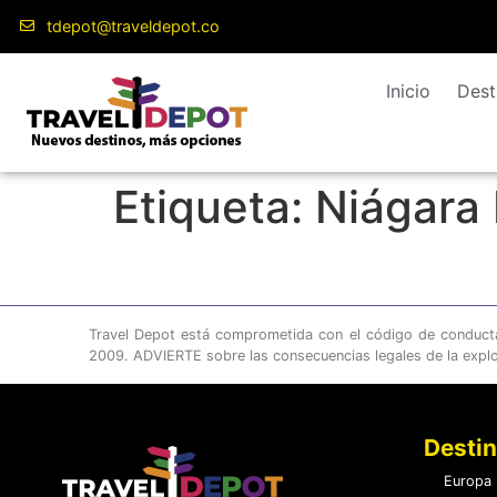
contenido
tdepot@traveldepot.co
Inicio
Dest
Etiqueta:
Niágara 
Travel Depot está comprometida con el código de conducta c
2009. ADVIERTE sobre las consecuencias legales de la expl
Desti
Europa