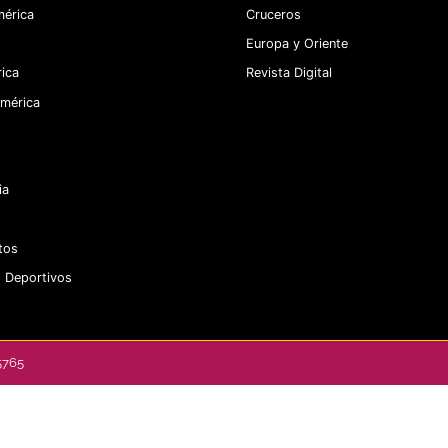
érica
Cruceros
Europa y Oriente
ica
Revista Digital
mérica
ia
tos
 Deportivos
5765