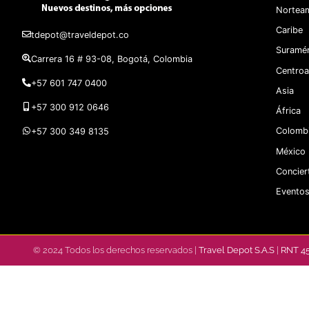
Norteam
Caribe
tdepot@traveldepot.co
Suramér
Carrera 16 # 93-08, Bogotá, Colombia
Centroa
+57 601 747 0400
Asia
+57 300 912 0646
África
Colomb
+57 300 349 8135
México
Concier
Eventos
© 2024 Todos los derechos reservados |
Travel Depot S.A.S
|
RNT 4