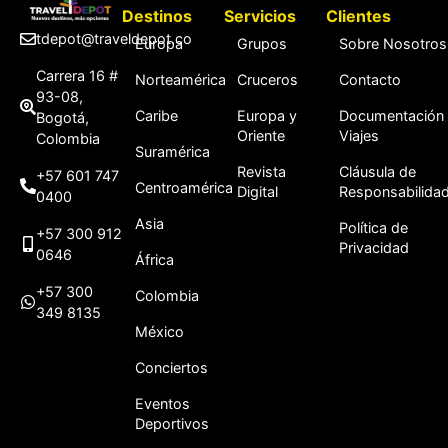
Destinos
Servicios
Clientes
tdepot@traveldepot.co
Europa
Grupos
Sobre Nosotros
Carrera 16 #
Norteamérica
Cruceros
Contacto
93-08,
Caribe
Europa y
Documentación
Bogotá,
Oriente
Viajes
Colombia
Suramérica
Revista
Cláusula de
+57 601 747
Centroamérica
Digital
Responsabilida
0400
Asia
Política de
+57 300 912
Privacidad
0646
África
+57 300
Colombia
349 8135
México
Conciertos
Eventos
Deportivos