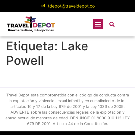
contenido
tdepot@traveldepot.co
Etiqueta:
Lake
Powell
Travel Depot está comprometida con el código de conducta contra
la explotación y violencia sexual infantil y en cumplimiento de los
artículos 16 y 17 de la Ley 679 de 2001 y la Ley 1336 de 2009.
ADVIERTE sobre las consecuencias legales de la explotación y
abuso sexual de menores de edad. DENUNCIE 01 8000 910 112 LEY
679 DE 2001. Artículo 44 de la Constitución.