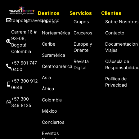
Destinos
Servicios
Clientes
tdepot@traveldepot.co
Europa
Grupos
Sobre Nosotros
Carrera 16 #
Norteamérica
Cruceros
Contacto
93-08,
Caribe
Europa y
Documentación
Bogotá,
Oriente
Viajes
Colombia
Suramérica
Revista
Cláusula de
+57 601 747
Centroamérica
Digital
Responsabilida
0400
Asia
Política de
+57 300 912
Privacidad
0646
África
+57 300
Colombia
349 8135
México
Conciertos
Eventos