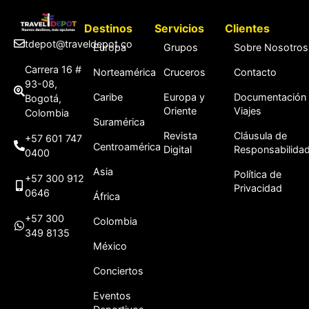
Destinos
Servicios
Clientes
tdepot@traveldepot.co
Europa
Grupos
Sobre Nosotros
Carrera 16 #
Norteamérica
Cruceros
Contacto
93-08,
Caribe
Europa y
Documentación
Bogotá,
Oriente
Viajes
Colombia
Suramérica
Revista
Cláusula de
+57 601 747
Centroamérica
Digital
Responsabilida
0400
Asia
Política de
+57 300 912
Privacidad
0646
África
+57 300
Colombia
349 8135
México
Conciertos
Eventos