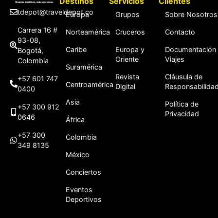
Destinos
Servicios
Clientes
tdepot@traveldepot.co
Europa
Grupos
Sobre Nosotros
Carrera 16 #
Norteamérica
Cruceros
Contacto
93-08,
Caribe
Europa y
Documentación
Bogotá,
Oriente
Viajes
Colombia
Suramérica
Revista
Cláusula de
+57 601 747
Centroamérica
Digital
Responsabilida
0400
Asia
Política de
+57 300 912
Privacidad
0646
África
+57 300
Colombia
349 8135
México
Conciertos
Eventos
Deportivos