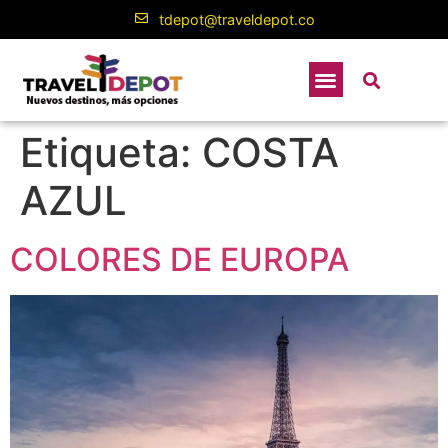
contenido
tdepot@traveldepot.co
Etiqueta:
COSTA
AZUL
COLORES DE EUROPA