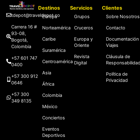
Destinos
Servicios
Clientes
tdepot@traveldepot.co
Europa
Grupos
Sobre Nosotros
Carrera 16 #
Norteamérica
Cruceros
Contacto
93-08,
Caribe
Europa y
Documentación
Bogotá,
Oriente
Viajes
Colombia
Suramérica
Revista
Cláusula de
+57 601 747
Centroamérica
Digital
Responsabilida
0400
Asia
Política de
+57 300 912
Privacidad
0646
África
+57 300
Colombia
349 8135
México
Conciertos
Eventos
Deportivos