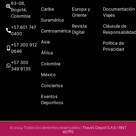
93-08,
Caribe
Europa y
Documentación
Bogotá,
Oriente
Viajes
Colombia
Suramérica
Revista
Cláusula de
+57 601 747
Centroamérica
Digital
Responsabilida
0400
Asia
Política de
+57 300 912
Privacidad
0646
África
+57 300
Colombia
349 8135
México
Conciertos
Eventos
Deportivos
© 2024 Todos los derechos reservados |
Travel Depot S.A.S
|
RNT
45765