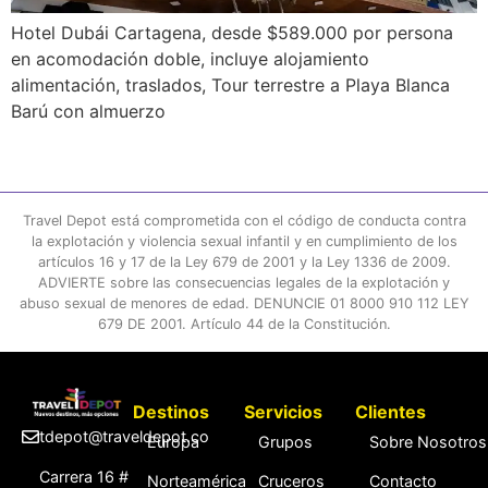
Hotel Dubái Cartagena, desde $589.000 por persona
en acomodación doble, incluye alojamiento
alimentación, traslados, Tour terrestre a Playa Blanca
Barú con almuerzo
Travel Depot está comprometida con el código de conducta contra
la explotación y violencia sexual infantil y en cumplimiento de los
artículos 16 y 17 de la Ley 679 de 2001 y la Ley 1336 de 2009.
ADVIERTE sobre las consecuencias legales de la explotación y
abuso sexual de menores de edad. DENUNCIE 01 8000 910 112 LEY
679 DE 2001. Artículo 44 de la Constitución.
Destinos
Servicios
Clientes
tdepot@traveldepot.co
Europa
Grupos
Sobre Nosotros
Carrera 16 #
Norteamérica
Cruceros
Contacto