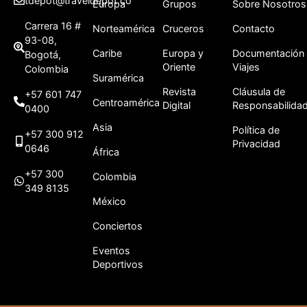
tdepot@traveldepot.co
Europa
Grupos
Sobre Nosotros
Carrera 16 #
Norteamérica
Cruceros
Contacto
93-08,
Caribe
Europa y
Documentación
Bogotá,
Oriente
Viajes
Colombia
Suramérica
Revista
Cláusula de
+57 601 747
Centroamérica
Digital
Responsabilida
0400
Asia
Política de
+57 300 912
Privacidad
0646
África
+57 300
Colombia
349 8135
México
Conciertos
Eventos
Deportivos