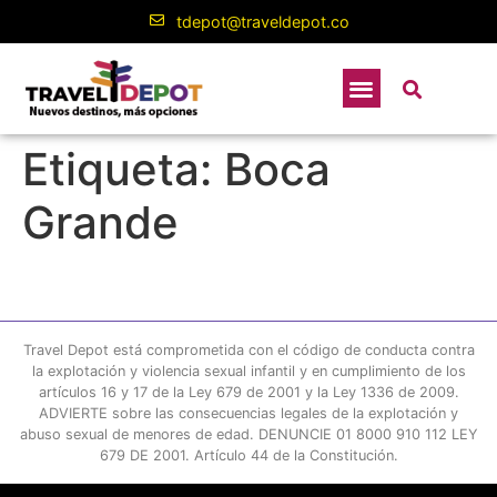
contenido
tdepot@traveldepot.co
Etiqueta:
Boca
Grande
Travel Depot está comprometida con el código de conducta contra
la explotación y violencia sexual infantil y en cumplimiento de los
artículos 16 y 17 de la Ley 679 de 2001 y la Ley 1336 de 2009.
ADVIERTE sobre las consecuencias legales de la explotación y
abuso sexual de menores de edad. DENUNCIE 01 8000 910 112 LEY
679 DE 2001. Artículo 44 de la Constitución.