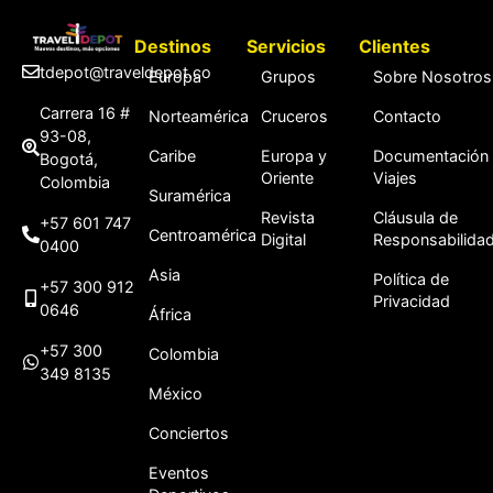
Destinos
Servicios
Clientes
tdepot@traveldepot.co
Europa
Grupos
Sobre Nosotros
Carrera 16 #
Norteamérica
Cruceros
Contacto
93-08,
Caribe
Europa y
Documentación
Bogotá,
Oriente
Viajes
Colombia
Suramérica
Revista
Cláusula de
+57 601 747
Centroamérica
Digital
Responsabilida
0400
Asia
Política de
+57 300 912
Privacidad
0646
África
+57 300
Colombia
349 8135
México
Conciertos
Eventos