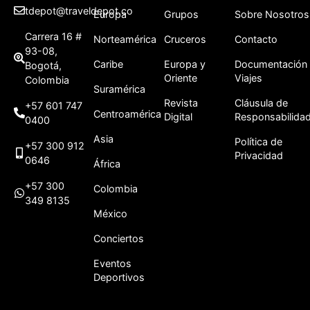
tdepot@traveldepot.co
Europa
Grupos
Sobre Nosotros
Carrera 16 #
Norteamérica
Cruceros
Contacto
93-08,
Caribe
Europa y
Documentación
Bogotá,
Oriente
Viajes
Colombia
Suramérica
Revista
Cláusula de
+57 601 747
Centroamérica
Digital
Responsabilida
0400
Asia
Política de
+57 300 912
Privacidad
0646
África
+57 300
Colombia
349 8135
México
Conciertos
Eventos
Deportivos