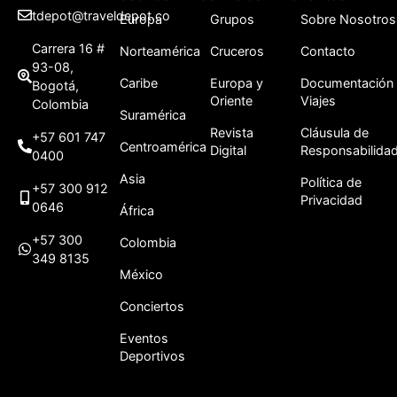
tdepot@traveldepot.co
Europa
Grupos
Sobre Nosotros
Carrera 16 #
Norteamérica
Cruceros
Contacto
93-08,
Caribe
Europa y
Documentación
Bogotá,
Oriente
Viajes
Colombia
Suramérica
Revista
Cláusula de
+57 601 747
Centroamérica
Digital
Responsabilida
0400
Asia
Política de
+57 300 912
Privacidad
0646
África
+57 300
Colombia
349 8135
México
Conciertos
Eventos
Deportivos