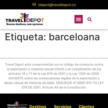
contenido
tdepot@traveldepot.co
Etiqueta:
barceloana
Travel Depot está comprometida con el código de conducta contra
la explotación y violencia sexual infantil y en cumplimiento de los
artículos 16 y 17 de la Ley 679 de 2001 y la Ley 1336 de 2009.
ADVIERTE sobre las consecuencias legales de la explotación y
abuso sexual de menores de edad. DENUNCIE 01 8000 910 112 LEY
679 DE 2001. Artículo 44 de la Constitución.
Destinos
Servicios
Clientes