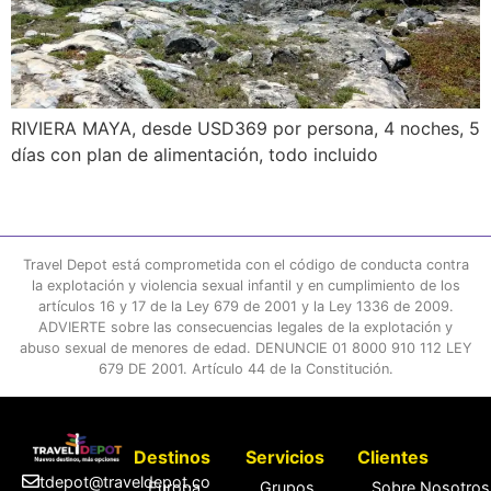
RIVIERA MAYA, desde USD369 por persona, 4 noches, 5
días con plan de alimentación, todo incluido
Travel Depot está comprometida con el código de conducta contra
la explotación y violencia sexual infantil y en cumplimiento de los
artículos 16 y 17 de la Ley 679 de 2001 y la Ley 1336 de 2009.
ADVIERTE sobre las consecuencias legales de la explotación y
abuso sexual de menores de edad. DENUNCIE 01 8000 910 112 LEY
679 DE 2001. Artículo 44 de la Constitución.
Destinos
Servicios
Clientes
tdepot@traveldepot.co
Europa
Grupos
Sobre Nosotros