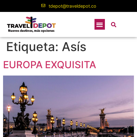
contenido
tdepot@traveldepot.co
Etiqueta:
Asís
EUROPA EXQUISITA