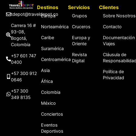
Destinos
Servicios
Clientes
tdepot@traveldepot.co
Europa
Grupos
Sobre Nosotros
Carrera 16 #
Norteamérica
Cruceros
Contacto
93-08,
Caribe
Europa y
Documentación
Bogotá,
Oriente
Viajes
Colombia
Suramérica
Revista
Cláusula de
+57 601 747
Centroamérica
Digital
Responsabilida
0400
Asia
Política de
+57 300 912
Privacidad
0646
África
+57 300
Colombia
349 8135
México
Conciertos
Eventos
Deportivos