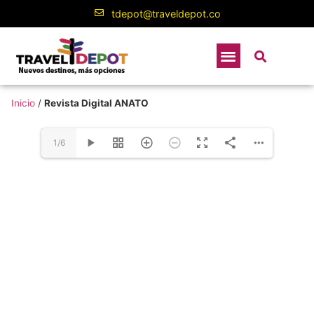
contenido
tdepot@traveldepot.co
Inicio
/
Revista Digital ANATO
1/6