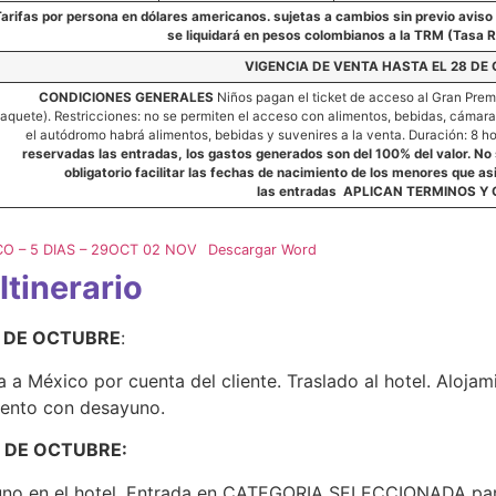
arifas por persona en dólares americanos. sujetas a cambios sin previo aviso y
se liquidará en pesos colombianos a la TRM (Tasa 
VIGENCIA DE VENTA HASTA EL 28 DE
CONDICIONES GENERALES
Niños pagan el ticket de acceso al Gran Premi
aquete). Restricciones: no se permiten el acceso con alimentos, bebidas, cámara
el autódromo habrá alimentos, bebidas y suvenires a la venta. Duración: 8 h
reservadas las entradas, los gastos generados son del 100% del valor. No s
obligatorio facilitar las fechas de nacimiento de los menores que as
las
entradas
APLICAN TERMINOS Y 
CO – 5 DIAS – 29OCT 02 NOV
Descargar Word
Itinerario
9 DE OCTUBRE
:
 a México por cuenta del cliente. Traslado al hotel. Aloja
iento con desayuno.
0 DE OCTUBRE:
no en el hotel. Entrada en CATEGORIA SELECCIONADA para 