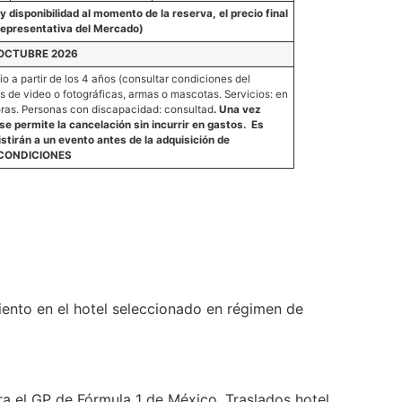
 disponibilidad al momento de la reserva, el precio final
Representativa del Mercado)
 OCTUBRE 2026
o a partir de los 4 años (consultar condiciones del
s de video o fotográficas, armas o mascotas. Servicios: en
oras. Personas con discapacidad: consultad
.
Una vez
e permite la cancelación sin incurrir
en gastos.
Es
istirán a un evento antes de la adquisición de
CONDICIONES
miento en el hotel seleccionado en régimen de
el GP de Fórmula 1 de México. Traslados hotel