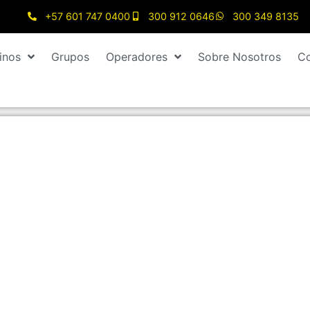
+57 601 747 0400
300 912 0646
300 349 8135
inos
Grupos
Operadores
Sobre Nosotros
Co