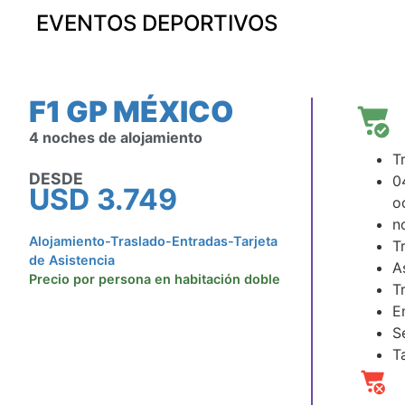
EVENTOS DEPORTIVOS
F1 GP MÉXICO
4 noches de alojamiento
T
DESDE
0
USD
3.749
o
n
Alojamiento-Traslado-Entradas-Tarjeta
T
de Asistencia
A
Precio por persona en habitación doble
T
E
S
T