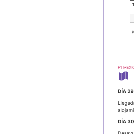
T
p
F1 MEXI
DÍA 2
Llegada
alojam
DÍA 3
Desayu