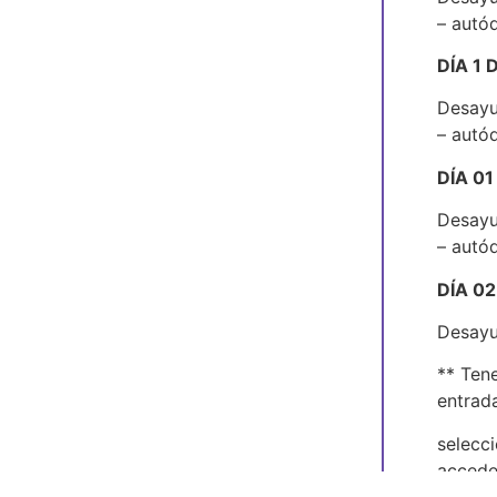
– autó
DÍA 1
Desayu
– autó
DÍA 0
Desayu
– autó
DÍA 0
Desayun
** Tene
entrad
selecci
acceder
entonce