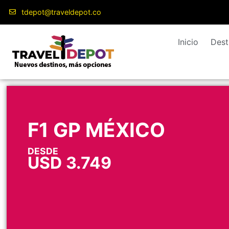
tdepot@traveldepot.co
Inicio
Dest
F1 GP MÉXICO
DESDE
USD
3.749